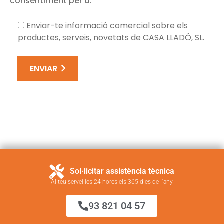
consentiment per a:
Enviar-te informació comercial sobre els
productes, serveis, novetats de CASA LLADÓ, SL.
ENVIAR
Sol·licitar assistència tècnica
Al teu servei les 24 hores els 365 dies de l´any
93 821 04 57