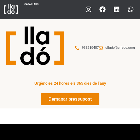
CASA LLADÓ
938210457
cllado@cllado.com
Urgències 24 hores els 365 dies de l’any
Demanar pressupost