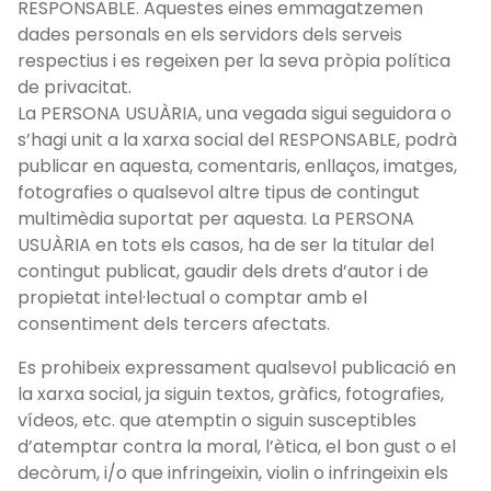
RESPONSABLE. Aquestes eines emmagatzemen
dades personals en els servidors dels serveis
respectius i es regeixen per la seva pròpia política
de privacitat.
La PERSONA USUÀRIA, una vegada sigui seguidora o
s’hagi unit a la xarxa social del RESPONSABLE, podrà
publicar en aquesta, comentaris, enllaços, imatges,
fotografies o qualsevol altre tipus de contingut
multimèdia suportat per aquesta. La PERSONA
USUÀRIA en tots els casos, ha de ser la titular del
contingut publicat, gaudir dels drets d’autor i de
propietat intel·lectual o comptar amb el
consentiment dels tercers afectats.
Es prohibeix expressament qualsevol publicació en
la xarxa social, ja siguin textos, gràfics, fotografies,
vídeos, etc. que atemptin o siguin susceptibles
d’atemptar contra la moral, l’ètica, el bon gust o el
decòrum, i/o que infringeixin, violin o infringeixin els