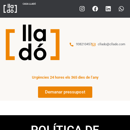
CASA LLADÓ
938210457
cllado@cllado.com
Urgències 24 hores els 365 dies de l’any
Demanar pressupost
POLÍTICA DE