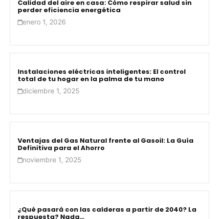
Calidad del aire en casa: Cómo respirar salud sin
perder eficiencia energética
enero 1, 2026
Instalaciones eléctricas inteligentes: El control
total de tu hogar en la palma de tu mano
diciembre 1, 2025
Ventajas del Gas Natural frente al Gasoil: La Guía
Definitiva para el Ahorro
noviembre 1, 2025
¿Qué pasará con las calderas a partir de 2040? La
respuesta? Nada…