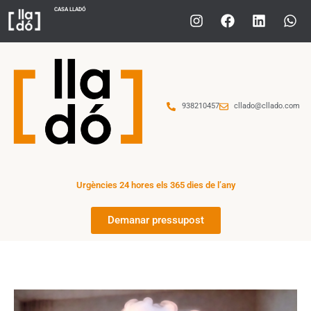
CASA LLADÓ
938210457
cllado@cllado.com
Urgències 24 hores els 365 dies de l’any
Demanar pressupost