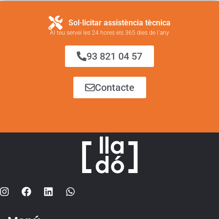
Sol·licitar assistència tècnica
Al teu servei les 24 hores els 365 dies de l´any
93 821 04 57
Contacte