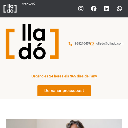
CASA LLADÓ
938210457
cllado@cllado.com
Urgències 24 hores els 365 dies de l’any
Demanar pressupost