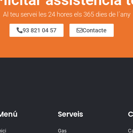
Al teu servei les 24 hores els 365 dies de l´any
93 821 04 57
Contacte
Menú
Serveis
C
nici
Gas
Ca