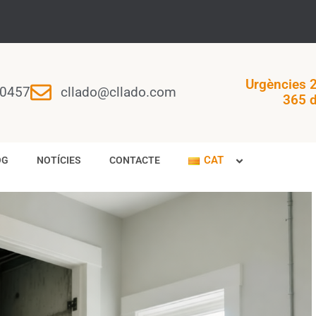
Urgències 2
0457
cllado@cllado.com
365 d
CAT
OG
NOTÍCIES
CONTACTE