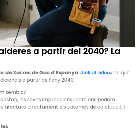
deres a partir del 2040? La
or de Xarxes de Gas d’Espanya
«
Link al video
» en què
icionals a partir de l’any 2040.
com sembla?
acosten, les seves implicacions i com ens podem
e afectarà directament els sistemes de calefacció i
·les