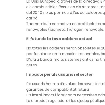
La Unió Europea, a través de la directiva E
els combustibles fòssils en els sistemes tèr
del 2040 no es permetrà l’ús de calderes q
carbó.
Tanmateix, la normativa no prohibeix les
renovables (biometà, hidrogen renovable, 
El futur de la teva caldera actual
No totes les calderes seran obsoletes el 20
per funcionar amb mescles renovables, és
D’altra banda, molts sistemes antics no ti
netes.
Impacte per als usuaris i el sector
Els usuaris hauran d’avaluar les seves insta
garanties de compatibilitat futura.
Els instal·ladors i fabricants necessiten 
La claredat reguladora i les ajudes públiq