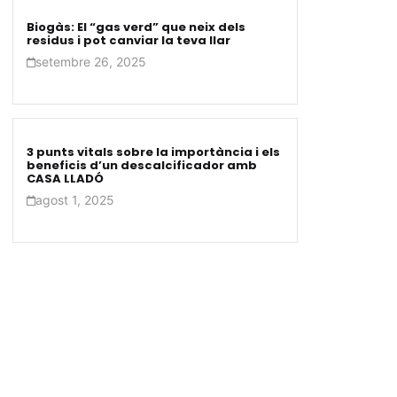
Biogàs: El “gas verd” que neix dels
residus i pot canviar la teva llar
setembre 26, 2025
3 punts vitals sobre la importància i els
beneficis d’un descalcificador amb
CASA LLADÓ
agost 1, 2025