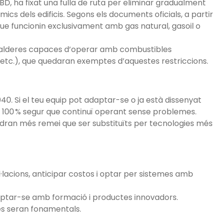
PBD, ha fixat una fulla de ruta per eliminar gradualment
mics dels edificis. Segons els documents oficials, a partir
ue funcionin exclusivament amb gas natural, gasoil o
 calderes capaces d’operar amb combustibles
etc.), que quedaran exemptes d’aquestes restriccions.
40. Si el teu equip pot adaptar-se o ja està dissenyat
 100 % segur que continuï operant sense problemes.
ndran més remei que ser substituïts per tecnologies més
l·lacions, anticipar costos i optar per sistemes amb
adaptar-se amb formació i productes innovadors.
ues seran fonamentals.