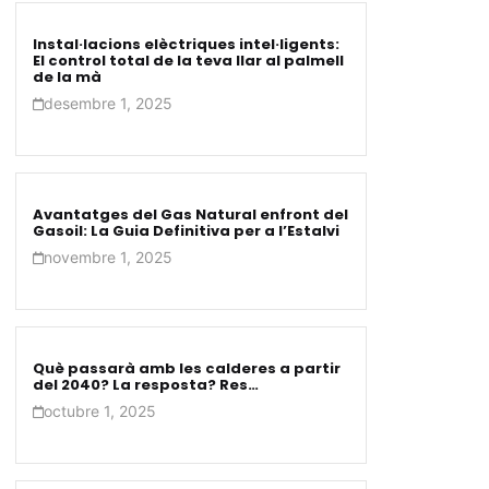
Instal·lacions elèctriques intel·ligents:
El control total de la teva llar al palmell
de la mà
desembre 1, 2025
Avantatges del Gas Natural enfront del
Gasoil: La Guia Definitiva per a l’Estalvi
novembre 1, 2025
Què passarà amb les calderes a partir
del 2040? La resposta? Res…
octubre 1, 2025