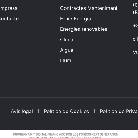
(
Empresa
Contractes Manteniment
(B
ontacte
Feníe Energia
+
Energies renovables
cl
Clima
Aigua
Vu
Llum
Avis legal
Política de Cookies
Política de Priva