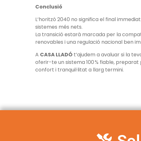
Conclusió
L’horitzó 2040 no significa el final immedi
sistemes més nets.
La transició estarà marcada per la compatib
renovables i una regulació nacional ben 
A
CASA LLADÓ
t’ajudem a avaluar si la te
oferir-te un sistema 100 % fiable, prepara
confort i tranquil·litat a llarg termini.
Sol