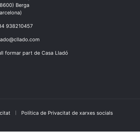
08600) Berga
arcelona)
34 938210457
lado@cllado.com
ll formar part de Casa Lladó
citat
Política de Privacitat de xarxes socials