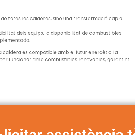
at de totes les calderes, sinó una transformació cap a
ilitat dels equips, la disponibilitat de combustibles
implementada.
va caldera és compatible amb el futur energètic i a
t per funcionar amb combustibles renovables, garantint
·licitar assistència 