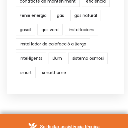
contracte de manteniment
eficiencia
Fenie energia
gas
gas natural
gasoil
gas verd
instal·lacions
Instal·lador de calefacció a Berga
intel·ligents
Llum
sistema osmosi
smart
smarthome
Sol·licitar assistència tècnica