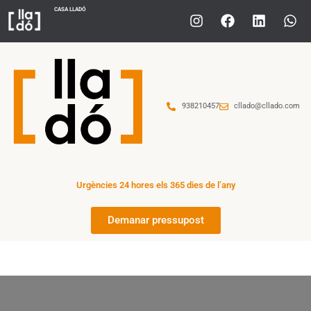
CASA LLADÓ
938210457
cllado@cllado.com
Urgències 24 hores els 365 dies de l’any
Demanar pressupost