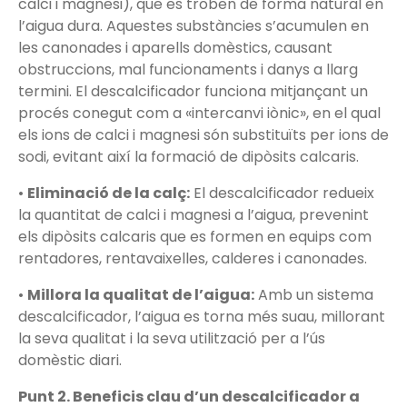
calci i magnesi), que es troben de forma natural en
l’aigua dura. Aquestes substàncies s’acumulen en
les canonades i aparells domèstics, causant
obstruccions, mal funcionaments i danys a llarg
termini. El descalcificador funciona mitjançant un
procés conegut com a «intercanvi iònic», en el qual
els ions de calci i magnesi són substituïts per ions de
sodi, evitant així la formació de dipòsits calcaris.
•
Eliminació de la calç:
El descalcificador redueix
la quantitat de calci i magnesi a l’aigua, prevenint
els dipòsits calcaris que es formen en equips com
rentadores, rentavaixelles, calderes i canonades.
•
Millora la qualitat de l’aigua:
Amb un sistema
descalcificador, l’aigua es torna més suau, millorant
la seva qualitat i la seva utilització per a l’ús
domèstic diari.
Punt 2. Beneficis clau d’un descalcificador a