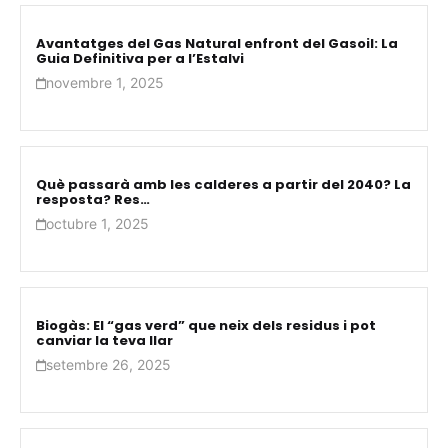
Avantatges del Gas Natural enfront del Gasoil: La
Guia Definitiva per a l’Estalvi
novembre 1, 2025
Què passarà amb les calderes a partir del 2040? La
resposta? Res…
octubre 1, 2025
Biogàs: El “gas verd” que neix dels residus i pot
canviar la teva llar
setembre 26, 2025