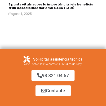
3 punts vitals sobre la importància i els beneficis
d’un descalcificador amb CASA LLADÓ
agost 1, 2025
Sol·licitar assistència tècnica
Al teu servei les 24 hores els 365 dies de l´any
93 821 04 57
Contacte