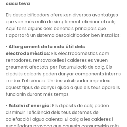
casa teva
Els descalcificadors ofereixen diversos avantatges
que van més enllà de simplement eliminar el calç.
Aquí tens alguns dels beneficis principals que
t’aportarà un sistema descalcificador ben instal·lat:
•
Allargament de la vida útil dels
electrodomèstics:
Els electrodomèstics com
rentadores, rentavaixelles i calderes es veuen
greument afectats per l’acumulació de calç. Els
dipòsits calcaris poden danyar components interns
i reduir l’eficiència. Un descalcificador impedeix
aquest tipus de danys i ajuda a que els teus aparells
funcionin durant més temps.
•
Estalvi d’energia:
Els dipòsits de calç poden
disminuir l’eficiència dels teus sistemes de
calefacció i aigua calenta. El calç a les calderes i
escalfadors provoca que aquests consumeixin més