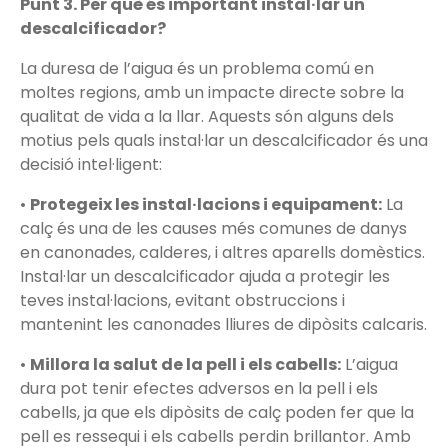
Punt 3. Per què és important instal·lar un
descalcificador?
La duresa de l’aigua és un problema comú en
moltes regions, amb un impacte directe sobre la
qualitat de vida a la llar. Aquests són alguns dels
motius pels quals instal·lar un descalcificador és una
decisió intel·ligent:
•
Protegeix les instal·lacions i equipament:
La
calç és una de les causes més comunes de danys
en canonades, calderes, i altres aparells domèstics.
Instal·lar un descalcificador ajuda a protegir les
teves instal·lacions, evitant obstruccions i
mantenint les canonades lliures de dipòsits calcaris.
•
Millora la salut de la pell i els cabells:
L’aigua
dura pot tenir efectes adversos en la pell i els
cabells, ja que els dipòsits de calç poden fer que la
pell es ressequi i els cabells perdin brillantor. Amb