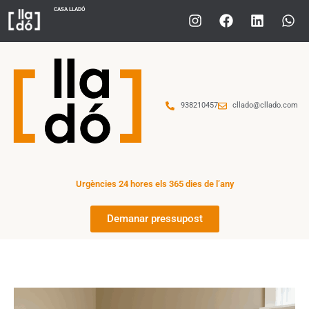
CASA LLADÓ
938210457
cllado@cllado.com
Urgències 24 hores els 365 dies de l’any
Demanar pressupost