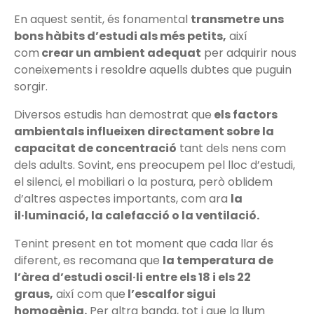
En aquest sentit, és fonamental
transmetre uns
bons hàbits d’estudi als més petits,
així
com
crear un ambient adequat
per adquirir nous
coneixements i resoldre aquells dubtes que puguin
sorgir.
Diversos estudis han demostrat que
els factors
ambientals influeixen directament sobre la
capacitat de concentració
tant dels nens com
dels adults. Sovint, ens preocupem pel lloc d’estudi,
el silenci, el mobiliari o la postura, però oblidem
d’altres aspectes importants, com ara
la
il·luminació, la calefacció o la ventilació.
Tenint present en tot moment que cada llar és
diferent, es recomana que
la temperatura de
l’àrea d’estudi oscil·li entre els 18 i els 22
graus,
així com que
l’escalfor sigui
homogènia.
Per altra banda, tot i que la llum