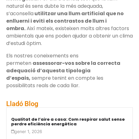
natural és sens dubte la més adequada,
s’aconsella
utilitzar una llum artificial que no
enlluerni i eviti els contrastos de llum i
ombra.
Així mateix, existeixen molts altres factors
ambientals que ens poden ajudar a obtenir un clima
d’estudi òptim.
Els nostres coneixements ens
permeten
assessorar-vos sobre la correcta
adequació d’aquesta tipologia
d’espais,
sempre tenint en compte les
possibilitats reals de cada llar.
Lladó Blog
Qualitat de l’aire a casa: Com respirar salut sense
perdre eficiència energètica
gener 1, 2026