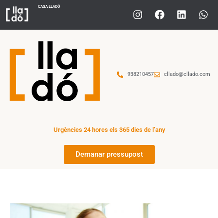
CASA LLADÓ
938210457
cllado@cllado.com
Urgències 24 hores els 365 dies de l’any
Demanar pressupost