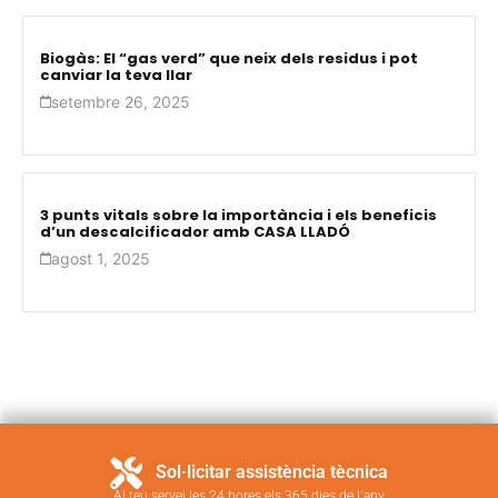
Biogàs: El “gas verd” que neix dels residus i pot
canviar la teva llar
setembre 26, 2025
3 punts vitals sobre la importància i els beneficis
d’un descalcificador amb CASA LLADÓ
agost 1, 2025
Sol·licitar assistència tècnica
Al teu servei les 24 hores els 365 dies de l´any