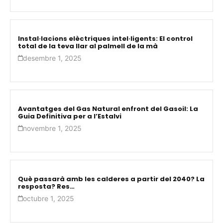
Instal·lacions elèctriques intel·ligents: El control
total de la teva llar al palmell de la mà
desembre 1, 2025
Avantatges del Gas Natural enfront del Gasoil: La
Guia Definitiva per a l’Estalvi
novembre 1, 2025
Què passarà amb les calderes a partir del 2040? La
resposta? Res…
octubre 1, 2025