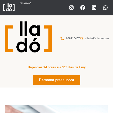
CASA LLADÓ
938210457
cllado@cllado.com
Urgències 24 hores els 365 dies de l’any
Demanar pressupost