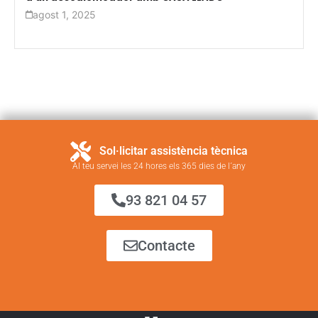
agost 1, 2025
Sol·licitar assistència tècnica
Al teu servei les 24 hores els 365 dies de l´any
93 821 04 57
Contacte