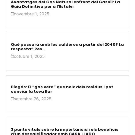
Avantatges del Gas Natural enfront del Gasoil: La
Guia Definitiva per a l’Estalvi
novembre 1, 2025
Què passarà amb les calderes a partir del 2040? La
resposta? Res…
octubre 1, 2025
Biogàs: El “gas verd” que neix dels residus i pot
canviar la teva llar
setembre 26, 2025
3 punts vitals sobre la importància i els beneficis
d’un descalcificador amb CASA LLADÓ